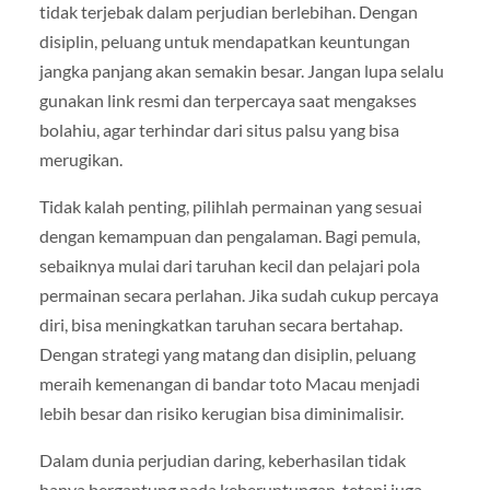
tidak terjebak dalam perjudian berlebihan. Dengan
disiplin, peluang untuk mendapatkan keuntungan
jangka panjang akan semakin besar. Jangan lupa selalu
gunakan link resmi dan terpercaya saat mengakses
bolahiu, agar terhindar dari situs palsu yang bisa
merugikan.
Tidak kalah penting, pilihlah permainan yang sesuai
dengan kemampuan dan pengalaman. Bagi pemula,
sebaiknya mulai dari taruhan kecil dan pelajari pola
permainan secara perlahan. Jika sudah cukup percaya
diri, bisa meningkatkan taruhan secara bertahap.
Dengan strategi yang matang dan disiplin, peluang
meraih kemenangan di bandar toto Macau menjadi
lebih besar dan risiko kerugian bisa diminimalisir.
Dalam dunia perjudian daring, keberhasilan tidak
hanya bergantung pada keberuntungan, tetapi juga