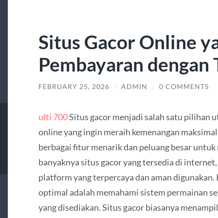
Situs Gacor Online 
Pembayaran dengan T
FEBRUARY 25, 2026
/
ADMIN
/
0 COMMENTS
ulti 700
Situs gacor menjadi salah satu pilihan 
online yang ingin meraih kemenangan maksima
berbagai fitur menarik dan peluang besar untu
banyaknya situs gacor yang tersedia di interne
platform yang terpercaya dan aman digunakan. 
optimal adalah memahami sistem permainan s
yang disediakan. Situs gacor biasanya menampil