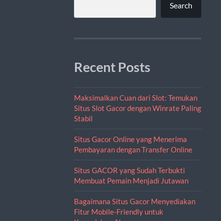
Search
Recent Posts
Maksimalkan Cuan dari Slot: Temukan
Situs Slot Gacor dengan Winrate Paling
Stabil
Situs Gacor Online yang Menerima
Pembayaran dengan Transfer Online
Situs GACOR yang Sudah Terbukti
Membuat Pemain Menjadi Jutawan
Bagaimana Situs Gacor Menyediakan
Fitur Mobile-Friendly untuk