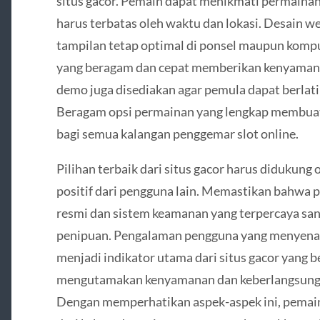
situs gacor. Pemain dapat menikmati permainan 
harus terbatas oleh waktu dan lokasi. Desain w
tampilan tetap optimal di ponsel maupun kompu
yang beragam dan cepat memberikan kenyamana
demo juga disediakan agar pemula dapat berlati
Beragam opsi permainan yang lengkap membuat 
bagi semua kalangan penggemar slot online.
Pilihan terbaik dari situs gacor harus didukung 
positif dari pengguna lain. Memastikan bahwa p
resmi dan sistem keamanan yang terpercaya san
penipuan. Pengalaman pengguna yang menyenan
menjadi indikator utama dari situs gacor yang b
mengutamakan kenyamanan dan keberlangsunga
Dengan memperhatikan aspek-aspek ini, pemai