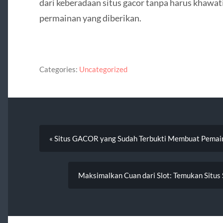
dari keberadaan situs gacor tanpa harus khawat
permainan yang diberikan.
Categories:
Uncategorized
« Situs GACOR yang Sudah Terbukti Membuat Pemai
Maksimalkan Cuan dari Slot: Temukan Situs 